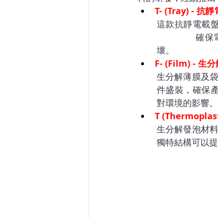
T- (Tray) - 
這款抗靜電載
確保
壞。
F- (Film) - 
生分解薄膜及袋
件盛裝，確保
對環境的影響。
T (Thermopl
生分解發泡材料
獨特結構可以提