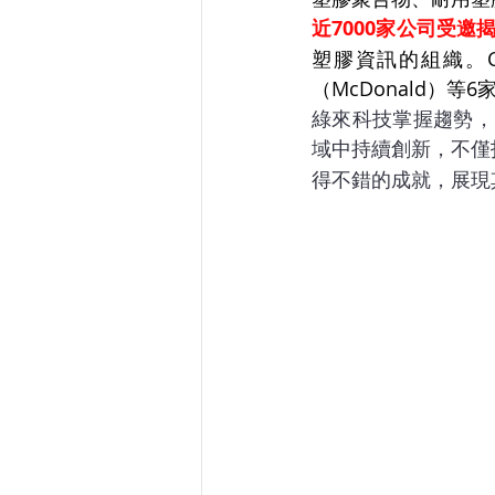
近7000家公司受
塑膠資訊的組織。CD
（McDonald）等
綠來科技掌握趨勢，
域中持續創新，不僅
得不錯的成就，展現