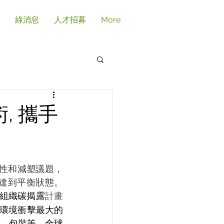
綠消息
人才招募
More
, 攜手
樣性和減塑議題，
達到平衡狀態。
組織碳揭露
計畫
環境衝擊最大的
、包裝等，全球