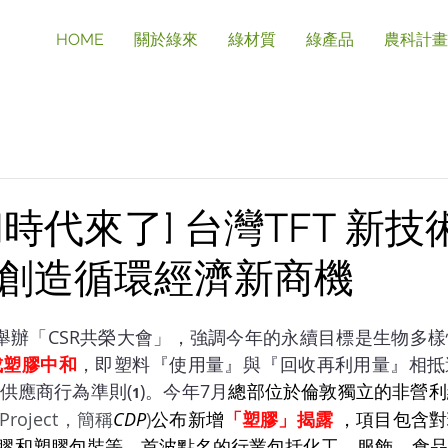
HOME
關於綠來
綠材質
綠產品
農科計畫
時代來了] 台灣TFT 新技術
創造循環經濟新商機
日舉辦「CSR共榮大會」，強調今年的永續目標是生物多
成塑膠中和
，即塑料『使用量』與『回收再利用量』相抵
供應商行為準則(
)。今年7月
總部位於倫敦獨立的非營利
1
e Project，簡稱
CDP
)
公布新增
「塑膠」揭露 
，項目包含對
膠和塑膠包裝等。首波點名的行業包括化工、服飾、食品