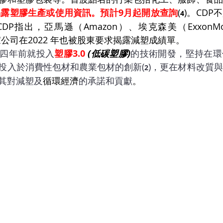
邀揭露塑膠生產或使用資訊。預計9月起開放查詢
(
)。CD
4
P指出，亞馬遜（Amazon）、埃克森美（ExxonMo
6家公司在2022 年也被股東要求揭露減塑成績單。
四年前就投入
塑膠3.0 
(低碳塑膠)
的技術開發，堅持在環
投入於消費性包材和農業包材的創新(
)，更在材料改質
2
其對減塑及
循環經濟
的承諾和貢獻
。