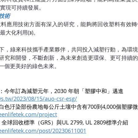
實現可持續發展。
技術
收料應用技術方面有深入的研究，能夠將回收塑料有效轉
最大化利用(
)。
3
下，綠來科技攜手產業夥伴，共同投入減塑行動，為環境
研究和開發，不斷創新，為未來創造更環保、更可持續的
一個更美好的綠色未來。
今年訂為減塑元年，2030 年朝「塑膠中和」邁進 
ws.tw/2023/08/15/auo-csr-esg/
色汙染部份農地每公斤土壤中含有700到4,000個塑膠
eenlifetek.com/project
全球回收標準（GRS）與UL 2799, UL 2809標準介紹
eenlifetek.com/post/20230611001