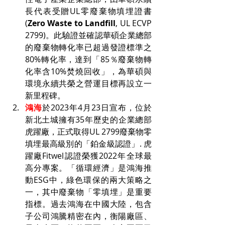
長代表受贈UL零廢棄物填埋證書
(
Zero Waste to Landfill
, UL ECVP 
2799)。此驗證並確認華碩企業總部
的廢棄物轉化率已超過發證標準之
80%轉化率，達到「85％廢棄物轉
化率含10%焚燒回收」，為華碩與
環境永續共榮之營運目標再設立一
新里程碑。
鴻海
於2023年4月23日宣布，位於
新北土城擁有35年歷史的企業總部
虎躍廠，正式取得UL 2799廢棄物零
填埋最高級別的「鉑金級認證」. 虎
躍廠Fitwel認證榮獲2022年全球最
高分專案。「循環經濟」是鴻海推
動ESG中，綠色環保的兩大策略之
一，其中廢棄物「零填埋」是重要
指標。過去鴻海在中國大陸，包含
子公司鴻騰精密在內，衡陽廠區、