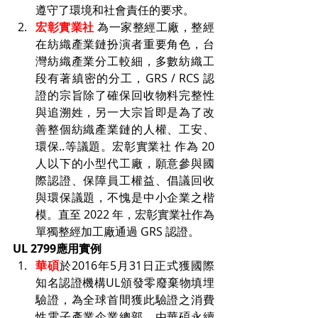
遵守了環境和社會責任的要求。
宏彰實業社
 為一家整經工廠，整經
在紡織產業鏈扮演者重要角色，台
灣紡織產業分工較細，多數紡織工
段有著縝密的分工，GRS / RCS 認
證的宗旨除了確保回收物料完整性
與追溯姓，另一大宗旨即是為了改
善整個紡織產業鏈的人權、工安、
環保..等議題。宏彰實業社 作為 20 
人以下的小型代工廠，願意參與國
際認證、保障員工權益、倡議回收
與環保議題，不愧是中小企業之楷
模。直至 2022 年，宏彰實業社作為
單獨整經加工廠通過 GRS 認證。
UL 2799應用實例
華碩
於2016年5月31日正式獲國際
知名認證機構UL頒發零廢棄物填埋
驗證，為全球首間獲此驗證之消費
性電子產業企業總部，由華碩永續