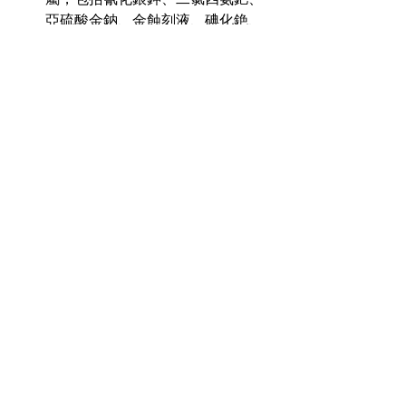
亞硫酸金鈉、金蝕刻液、碘化銫、
碘化鉈為台灣第一個通過 UL 2809 
評估的
回收再生化學材
；而從事回
收再生碘處理的益利達，則為其回
收製程處理的再生金、再生鈀獲評
估符合 UL 2809 標準的相應要求。
GRS、UL 2799和UL 2809是常用的回收
料含量驗證標準。
GRS主要應用於紡織
和服裝產業
，而
UL 2799和UL 2809則適
用於電子、電氣和其他產業
。這些標準
的應用實例展示了企業在產品開發中如
何使用回收材料，並通過相應的驗證標
準來證明材料的可持續性和合規性。透
過這些標準的應用，企業可以提升產品