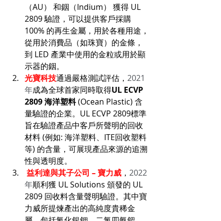
（AU） 和銦（Indium） 獲得 UL 
2809 驗證，可以提供客戶採購 
100% 的再生金屬，用於各種用途，
從用於消費品（如珠寶）的金條，
到 LED 產業中使用的金粒或用於顯
示器的銦。
光寶科技
通過嚴格測試評估，
2021
年
成為全球首家同時取得
UL ECVP 
2809 海洋塑料
 (Ocean Plastic) 含
量驗證的企業。UL ECVP 2809標準
旨在驗證產品中客戶所聲明的回收
材料 (例如: 海洋塑料、ITE回收塑料
等) 的含量，可展現產品來源的追溯
性與透明度。
 益利達與其子公司 – 寶力威
，
2022
年
順利獲 UL Solutions 頒發的 UL 
2809 回收料含量聲明驗證。其中寶
力威所提煉產出的高純度貴稀金
屬，包括氰化銀鉀、二氯四氨鈀、