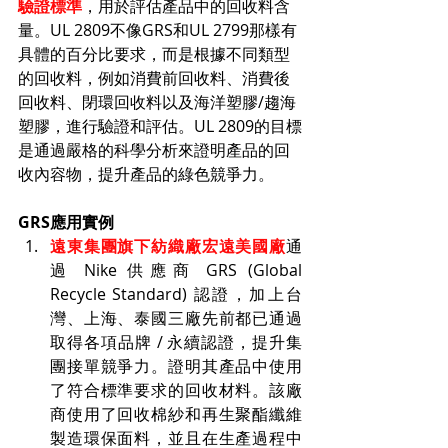
驗證標準
，用於評估產品中的回收料含
量。UL 2809不像GRS和UL 2799那樣有
具體的百分比要求，而是根據不同類型
的回收料，例如消費前回收料、消費後
回收料、閉環回收料以及海洋塑膠/趨海
塑膠，進行驗證和評估。UL 2809的目標
是通過嚴格的科學分析來證明產品的回
收內容物，提升產品的綠色競爭力。
GRS應用實例
遠東集團旗下紡織廠宏遠美國廠
通
過 Nike 供應商 GRS (Global 
Recycle Standard) 認證，加上台
灣、上海、泰國三廠先前都已通過
取得各項品牌 / 永續認證，提升集
團接單競爭力。證明其產品中使用
了符合標準要求的回收材料。該廠
商使用了回收棉紗和再生聚酯纖維
製造環保面料，並且在生產過程中