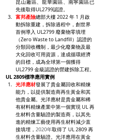
昆山廠區、龍華園區、南寧園區已
先後取得UL2799認證。
富邦產險
總部大樓 2022 年 1 月啟
動拆除重建，拆除過程中，創世界
首例導入 UL2799 廢棄物零填埋
（Zero Waste to Landfill）認證的
分類回收機制，最少化廢棄物及最
大化回收可用資源，達成循環經濟
的目標，成為全球第一個獲得 
UL2799 金級認證的營建拆除工程。
UL 2809標準應用實例
光洋應材
發展了貴金屬回收和精煉
能力，以提供製造商再生黃金和其
他貴金屬。光洋應材是貴金屬和稀
有材料精煉產業中第一個實現 UL 再
生材料含量驗證的製造商，以其先
進的精煉工藝使用再生材料減少直
接填埋，
2020年
取得了 UL 2809 再
生材料含量驗證。光洋應用在黃金 