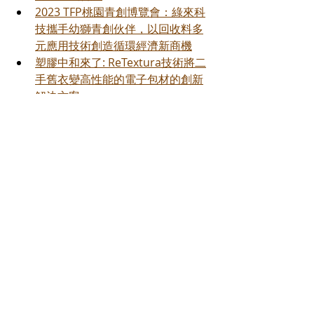
2023 TFP桃園青創博覽會：綠來科
技攜手幼獅青創伙伴，以回收料多
元應用技術創造循環經濟新商機
塑膠中和來了: ReTextura技術將二
手舊衣變高性能的電子包材的創新
解決方案
Recent Posts
See All