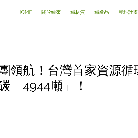
HOME
關於綠來
綠材質
綠產品
農科計畫
團領航！台灣首家資源循
碳「4944噸」！