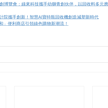
P桃園青創博覽會：綠來科技攜手幼獅青創伙伴，以回收料多元
灣設計院攜手創新！智慧AI寶特瓶回收機創造減塑新時代
和」便利商店引領綠色購物新潮流！