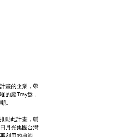
計畫的企業，帶
的廢Tray盤，
4噸。
始推動此計畫，輔
日月光集團台灣
再利用的典範。