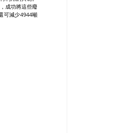
畫，成功將這些廢
可減少4944噸