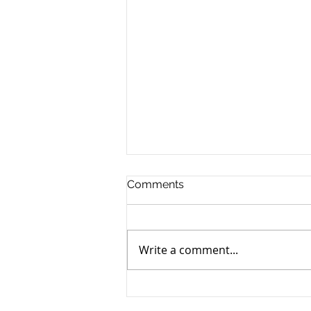
Comments
Write a comment...
玻璃躍居能源新主角：台灣如
何以關鍵基材角逐鈣鈦礦太陽