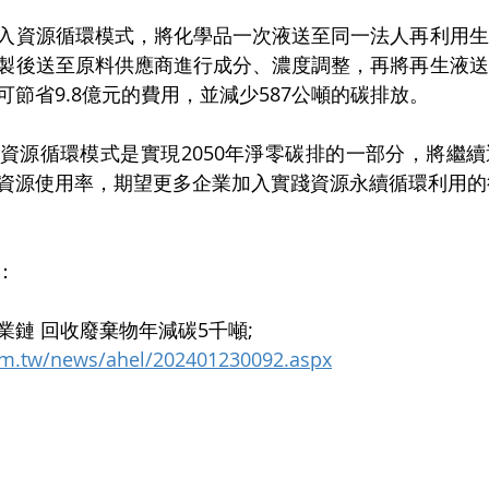
入資源循環模式，將化學品一次液送至同一法人再利用生
製後送至原料供應商進行成分、濃度調整，再將再生液送
節省9.8億元的費用，並減少587公噸的碳排放。
資源循環模式是實現2050年淨零碳排的一部分，將繼
資源使用率，期望更多企業加入實踐資源永續循環利用的
：
鏈 回收廢棄物年減碳5千噸;
om.tw/news/ahel/202401230092.aspx