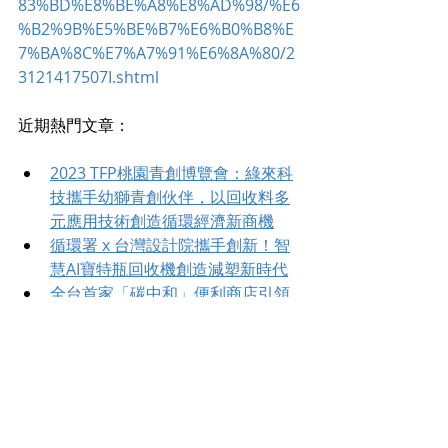
83%BD%E8%BE%A8%E8%AD%98/%E6
%B2%9B%E5%BE%B7%E6%B0%B8%E
7%BA%8C%E7%A7%91%E6%8A%80/2
3121417507I.shtml
近期熱門文章：
2023 TFP桃園青創博覽會：綠來科
技攜手幼獅青創伙伴，以回收料多
元應用技術創造循環經濟新商機
循環署 x 台灣設計院攜手創新！智
慧AI寶特瓶回收機創造減塑新時代
全台首家「碳中和」便利商店引領
綠色購物新潮流！