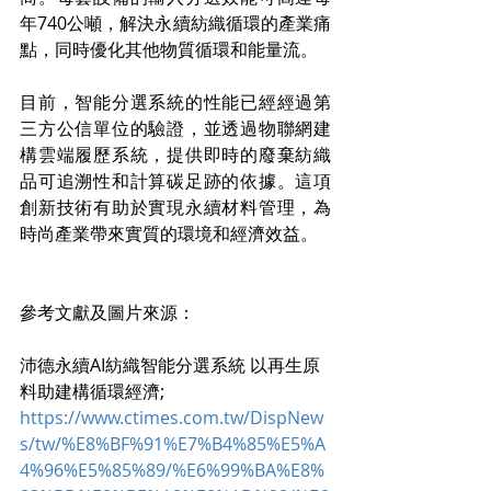
年740公噸，解決永續紡織循環的產業痛
點，同時優化其他物質循環和能量流。
目前，智能分選系統的性能已經經過第
三方公信單位的驗證，並透過物聯網建
構雲端履歷系統，提供即時的廢棄紡織
品可追溯性和計算碳足跡的依據。這項
創新技術有助於實現永續材料管理，為
時尚產業帶來實質的環境和經濟效益。
參考文獻及圖片來源：
沛德永續AI紡織智能分選系統 以再生原
料助建構循環經濟;
https://www.ctimes.com.tw/DispNew
s/tw/%E8%BF%91%E7%B4%85%E5%A
4%96%E5%85%89/%E6%99%BA%E8%