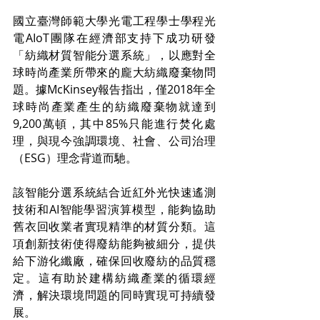
國立臺灣師範大學光電工程學士學程光
電AIoT團隊在經濟部支持下成功研發
「紡織材質智能分選系統」，以應對全
球時尚產業所帶來的龐大紡織廢棄物問
題。據McKinsey報告指出，僅2018年全
球時尚產業產生的紡織廢棄物就達到
9,200萬頓，其中85%只能進行焚化處
理，與現今強調環境、社會、公司治理
（ESG）理念背道而馳。
該智能分選系統結合近紅外光快速遙測
技術和AI智能學習演算模型，能夠協助
舊衣回收業者實現精準的材質分類。這
項創新技術使得廢紡能夠被細分，提供
給下游化纖廠，確保回收廢紡的品質穩
定。這有助於建構紡織產業的循環經
濟，解決環境問題的同時實現可持續發
展。