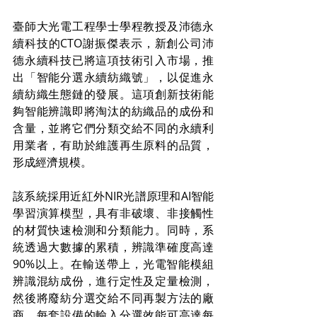
臺師大光電工程學士學程教授及沛德永
續科技的CTO謝振傑表示，新創公司沛
德永續科技已將這項技術引入市場，推
出「智能分選永續紡織號」，以促進永
續紡織生態鏈的發展。這項創新技術能
夠智能辨識即將淘汰的紡織品的成份和
含量，並將它們分類交給不同的永續利
用業者，有助於維護再生原料的品質，
形成經濟規模。
該系統採用近紅外NIR光譜原理和AI智能
學習演算模型，具有非破壞、非接觸性
的材質快速檢測和分類能力。同時，系
統透過大數據的累積，辨識準確度高達
90%以上。在輸送帶上，光電智能模組
辨識混紡成份，進行定性及定量檢測，
然後將廢紡分選交給不同再製方法的廠
商。每套設備的輸入分選效能可高達每